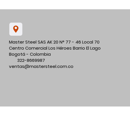
Master Steel SAS AK 20 N° 77 - 46 Local 70
Centro Comercial Los Héroes Barrio El Lago
Bogotá - Colombia
322-8669987
ventas@mastersteel.com.co