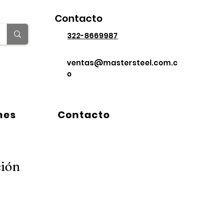
Contacto
322-8669987
ventas@mastersteel.com.c
o
ix
Contacto
Más
nes
Contacto
ción