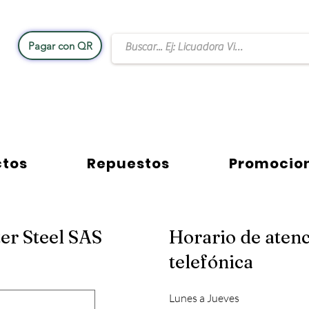
Pagar con QR
Rational Equipos y Accesorios
Contacto W
ctos
Repuestos
Promocio
er Steel SAS
Horario de aten
telefónica
Lunes a Jueves