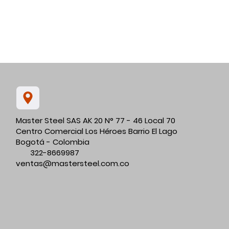
Master Steel SAS AK 20 N° 77 - 46 Local 70
Centro Comercial Los Héroes Barrio El Lago
Bogotá - Colombia
322-8669987
ventas@mastersteel.com.co