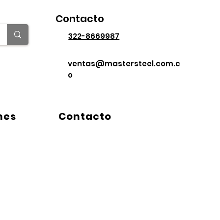
Contacto
322-8669987
ventas@mastersteel.com.c
o
ix
Contacto
Más
nes
Contacto