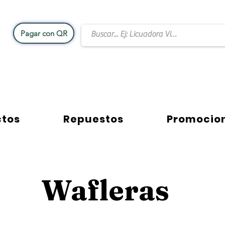
Pagar con QR
Rational Equipos y Accesorios
Contacto W
ctos
Repuestos
Promocio
Wafleras