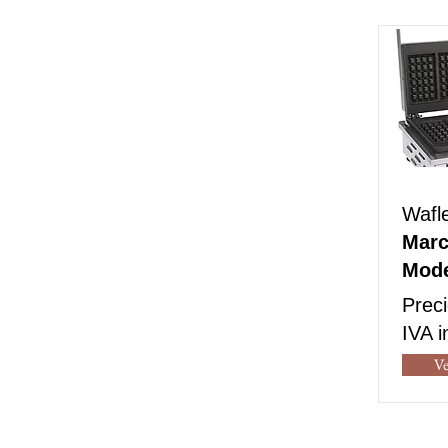
Wafl
Marc
Mode
Prec
IVA i
Ve