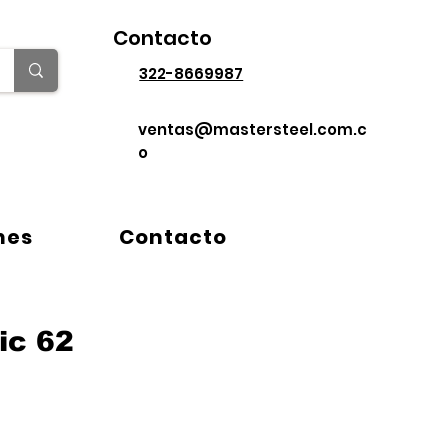
Contacto
322-8669987
ventas@mastersteel.com.c
o
ix
Contacto
Más
nes
Contacto
ic 62