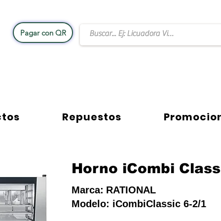
Pagar con QR
Rational Equipos y Accesorios
Contacto W
ctos
Repuestos
Promocio
Horno iCombi Class
Marca:
RATIONAL
Modelo:
iCombiClassic 6-2/1