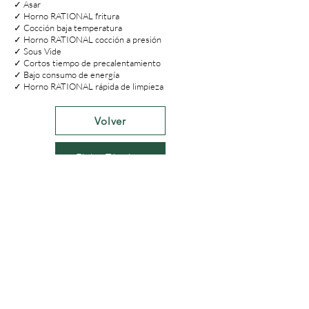
✓ Asar
✓ Horno RATIONAL fritura
✓ Cocción baja temperatura
✓ Horno RATIONAL cocción a presión
✓ Sous Vide
✓ Cortos tiempo de precalentamiento
✓ Bajo consumo de energía
✓ Horno RATIONAL rápida de limpieza
Volver
Ficha Técnica
Master Steel SAS AK 20 N° 77 - 46
Local 70
Centro Comercial Los Héroes Barrio El
Lago
Bogotá - Colombia
322-8669987
ventas@mastersteel.com.co